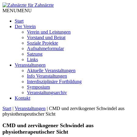
Skip
to
MENU
MENU
content
Start
Der Verein
Verein und Leistungen
Vorstand und Beirat
Soziale Projekte
Aufnahmeformular
Satzung
Links
Veranstaltungen
Aktuelle Veranstaltungen
Info Veranstaltungen
Interdisziplinäre Fortbildung
Symposium
Veranstaltungsarchiv
Kontakt
Start
|
Veranstaltungen
|
CMD und zervikogener Schwindel aus
physiotherapeutischer Sicht
CMD und zervikogener Schwindel aus
physiotherapeutischer Sicht