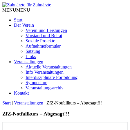
Skip
to
MENU
MENU
content
Start
Der Verein
Verein und Leistungen
Vorstand und Beirat
Soziale Projekte
Aufnahmeformular
Satzung
Links
Veranstaltungen
Aktuelle Veranstaltungen
Info Veranstaltungen
Interdisziplinäre Fortbildung
Symposium
Veranstaltungsarchiv
Kontakt
Start
|
Veranstaltungen
|
ZfZ-Notfallkurs – Abgesagt!!!
ZfZ-Notfallkurs – Abgesagt!!!